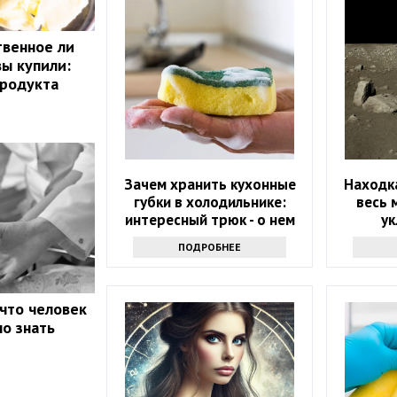
твенное ли
вы купили:
продукта
Зачем хранить кухонные
Находка
губки в холодильнике:
весь 
интересный трюк - о нем
у
знают только самые
ПОДРОБНЕЕ
продвинутые хозяйки
 что человек
но знать