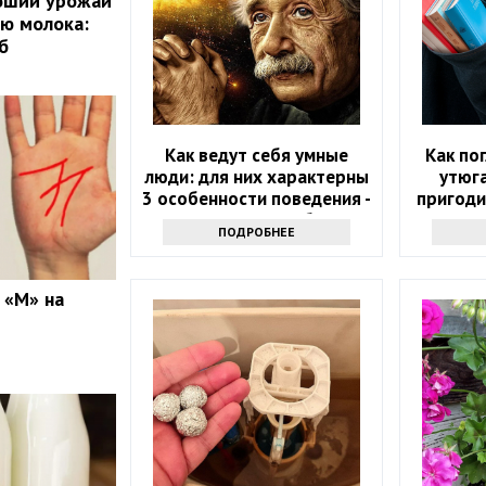
роший урожай
ю молока:
б
Как ведут себя умные
Как по
люди: для них характерны
утюга
3 особенности поведения -
пригоди
проверьте себя
с э
ПОДРОБНЕЕ
 «М» на