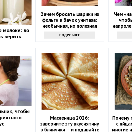
Зачем бросать шарики из
Чем «на
фольги в бачок унитаза:
чтобы
необычная, но полезная
напролет
 молоке: во
хитрость
прос
ПОДРОБНЕЕ
ть верить
ьник, чтобы
приятного
Масленица 2026:
Почему г
ус
заверните эту вкуснятину
с яйца
в блинчики — и подавайте
многие 