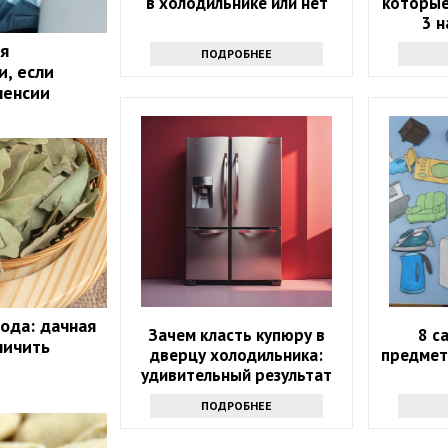
в холодильнике или нет
которые
3 
я
ПОДРОБНЕЕ
и, если
пенсии
ода: дачная
Зачем класть купюру в
8 с
личить
дверцу холодильника:
предмет
удивительный результат
ПОДРОБНЕЕ