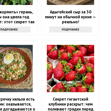
кормить» герань,
Адыгейский сыр за 30
 она цвела год
минут на обычной кухне —
: этот секрет так
реально!
то не выведать
ПОДРОБНЕЕ
ПОДРОБНЕЕ
речку нельзя есть
Секрет гигантской
ми: оказывается,
клубники раскрыт: чем
не догадываются о
поливают грядки перед