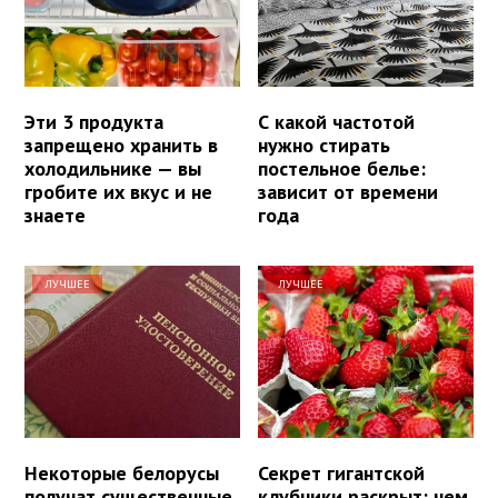
Эти 3 продукта
С какой частотой
запрещено хранить в
нужно стирать
холодильнике — вы
постельное белье:
гробите их вкус и не
зависит от времени
знаете
года
ЛУЧШЕЕ
ЛУЧШЕЕ
Некоторые белорусы
Секрет гигантской
получат существенные
клубники раскрыт: чем