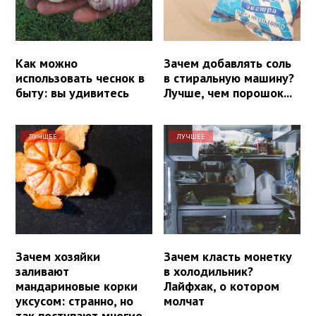
Как можно
Зачем добавлять соль
использовать чеснок в
в стиральную машину?
быту: вы удивитесь
Лучше, чем порошок...
ЛУЧШЕЕ
ЛУЧШЕЕ
Зачем хозяйки
Зачем класть монетку
заливают
в холодильник?
мандариновые корки
Лайфхак, о котором
уксусом: странно, но
молчат
так поступают многие