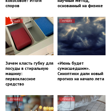
кокосовое? Итоги
научный метод,
споров
основанный на физике
ЛУЧШЕЕ
ЛУЧШЕЕ
Зачем класть губку для
«Июнь будет
посуды в стиральную
сумасшедшим».
машину:
Синоптики дали новый
первоклассное
прогноз на начало лета
средство
ЛУЧШЕЕ
ЛУЧШЕЕ