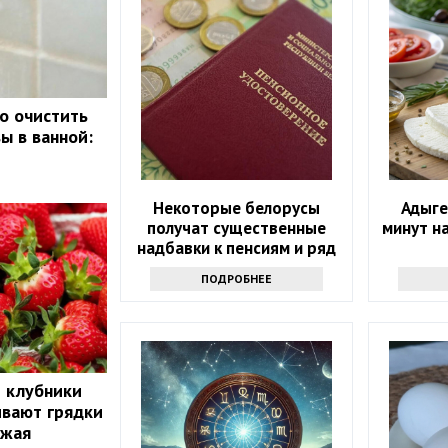
ко очистить
ы в ванной:
Некоторые белорусы
Адыге
получат существенные
минут н
надбавки к пенсиям и ряд
льгот
ПОДРОБНЕЕ
й клубники
ивают грядки
ожая