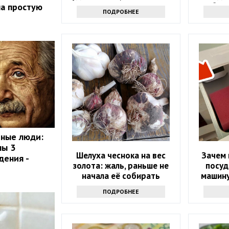
квартире
бела
ла простую
ПОДРОБНЕЕ
мные люди:
ны 3
Шелуха чеснока на вес
Зачем 
дения -
золота: жаль, раньше не
посуд
начала её собирать
машину
ПОДРОБНЕЕ