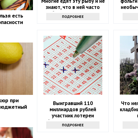
Многие едят эту рыбу и не
фольги
знают, что в ней часто
необыч
бывают паразиты
льзя есть
ПОДРОБНЕЕ
опасности
кюр при
Выигравший 110
Что не
бюджетный
миллиардов рублей
кладби
участник лотереи
объявился через девять
ПОДРОБНЕЕ
месяцев