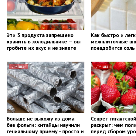
Эти 3 продукта запрещено
Как быстро и лег
хранить в холодильнике — вы
межплиточные шв
гробите их вкус и не знаете
понадобится соль
ЛУЧШЕЕ
ЛУЧШЕЕ
Больше не выхожу из дома
Секрет гигантско
без фольги: китайцы научили
раскрыт: чем пол
гениальному приему - просто и
перед сбором ур