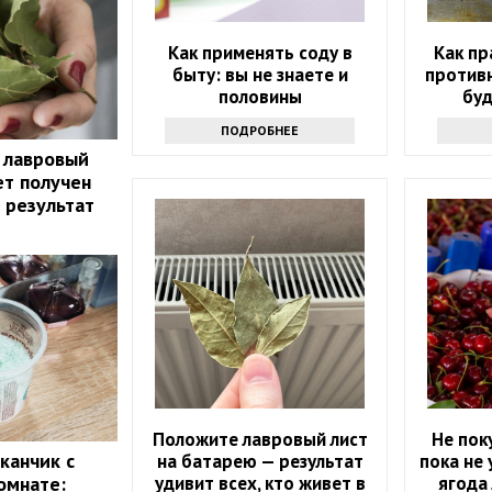
Как применять соду в
Как пр
быту: вы не знаете и
противн
половины
буд
ПОДРОБНЕЕ
 лавровый
ет получен
 результат
Положите лавровый лист
Не пок
канчик с
на батарею — результат
пока не 
удивит всех, кто живет в
ягода 
омнате: