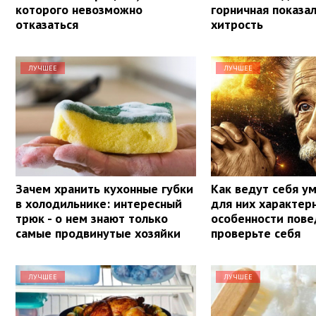
которого невозможно
горничная показа
отказаться
хитрость
ЛУЧШЕЕ
ЛУЧШЕЕ
Зачем хранить кухонные губки
Как ведут себя у
в холодильнике: интересный
для них характер
трюк - о нем знают только
особенности пове
самые продвинутые хозяйки
проверьте себя
ЛУЧШЕЕ
ЛУЧШЕЕ