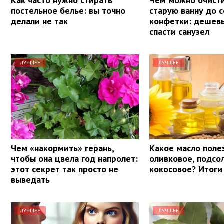
Как часто нужно стирать
Чем можно очист
постельное белье: вы точно
старую ванну до 
делали не так
конфетки: дешев
спасти санузел
ЛУЧШЕЕ
ЛУЧШЕЕ
Чем «накормить» герань,
Какое масло поле
чтобы она цвела год напролет:
оливковое, подсо
этот секрет так просто не
кокосовое? Итоги
выведать
ЛУЧШЕЕ
ЛУЧШЕЕ