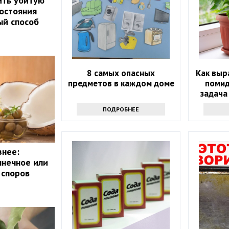
ить убитую
состояния
ый способ
8 самых опасных
Как выр
предметов в каждом доме
помид
задача
ПОДРОБНЕЕ
знее:
лнечное или
 споров