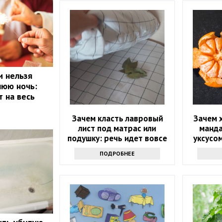
и нельзя
нюю ночь:
т на весь
Зачем класть лавровый
Зачем 
лист под матрас или
манд
подушку: речь идет вовсе
уксусом
не о примете
пос
ПОДРОБНЕЕ