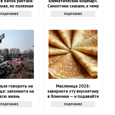
 в бачок унитаза:
климатический кошмар».
ная, но полезная
Синоптики сказали, к чему
хитрость
надо готовиться
ПОДРОБНЕЕ
ПОДРОБНЕЕ
льзя говорить на
Масленица 2026:
ще: запомните на
заверните эту вкуснятину
всю жизнь
в блинчики — и подавайте
как главное блюдо
ПОДРОБНЕЕ
ПОДРОБНЕЕ