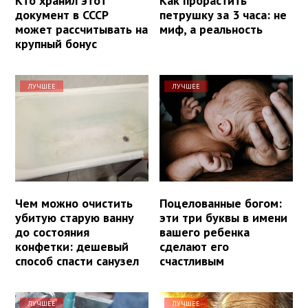
Кто хранил этот
Как прорастить
документ в СССР
петрушку за 3 часа: не
может рассчитывать на
миф, а реальность
крупный бонус
ЛУЧШЕЕ
ЛУЧШЕЕ
Чем можно очистить
Поцелованные богом:
убитую старую ванну
эти три буквы в имени
до состояния
вашего ребенка
конфетки: дешевый
сделают его
способ спасти санузел
счастливым
ЛУЧШЕЕ
ЛУЧШЕЕ