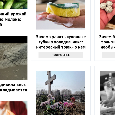
роший урожай
ю молока:
б
Зачем хранить кухонные
Зачем б
губки в холодильнике:
фольги
интересный трюк - о нем
необыч
знают только самые
ПОДРОБНЕЕ
продвинутые хозяйки
удивила весь
 укладывается