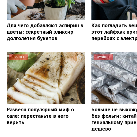
Для чего добавляют аспирин в
Как погладить ве
цветы: секретный эликсир
этот лайфхак при
долголетия букетов
перебоях с элект
ЛУЧШЕЕ
ЛУЧШЕЕ
Развеян популярный миф о
Больше не выхожу
сале: перестаньте в него
без фольги: кита
верить
гениальному прие
дешево