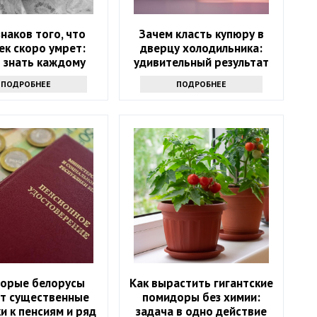
знаков того, что
Зачем класть купюру в
ек скоро умрет:
дверцу холодильника:
 знать каждому
удивительный результат
ПОДРОБНЕЕ
ПОДРОБНЕЕ
орые белорусы
Как вырастить гигантские
ат существенные
помидоры без химии:
и к пенсиям и ряд
задача в одно действие