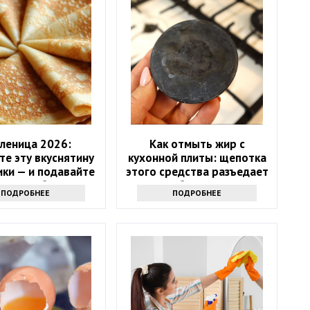
леница 2026:
Как отмыть жир с
те эту вкуснятину
кухонной плиты: щепотка
ики — и подавайте
этого средства разъедает
главное блюдо
любую грязь
ПОДРОБНЕЕ
ПОДРОБНЕЕ