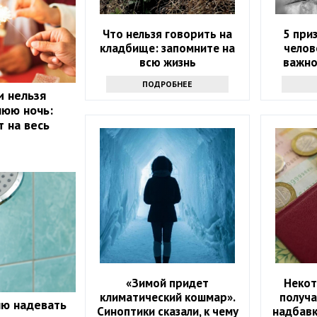
Что нельзя говорить на
5 при
кладбище: запомните на
челов
всю жизнь
важно
ПОДРОБНЕЕ
и нельзя
нюю ночь:
т на весь
«Зимой придет
Некот
климатический кошмар».
получ
лю надевать
Синоптики сказали, к чему
надбавк