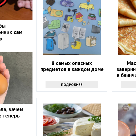
обы
нник сам
р
8 самых опасных
Мас
предметов в каждом доме
заверни
в блинч
как 
ПОДРОБНЕЕ
ла, зачем
: теперь