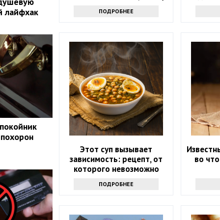
 душевую
надо готовиться
й лайфхак
ПОДРОБНЕЕ
 покойник
 похорон
Этот суп вызывает
Известн
зависимость: рецепт, от
во что
которого невозможно
отказаться
ПОДРОБНЕЕ