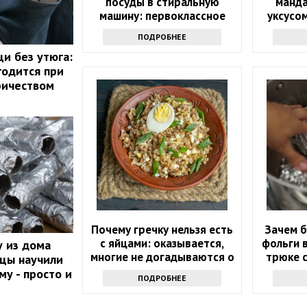
посуды в стиральную
манд
машину: первоклассное
уксусом
средство
пос
ПОДРОБНЕЕ
щи без утюга:
годится при
ричеством
Почему гречку нельзя есть
Зачем б
с яйцами: оказывается,
фольги в
 из дома
многие не догадываются о
трюке с
йцы научили
таком запрете
му - просто и
ПОДРОБНЕЕ