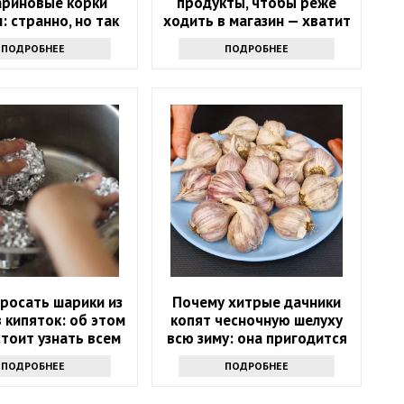
ариновые корки
продукты, чтобы реже
: странно, но так
ходить в магазин — хватит
тупают многие
надолго
ПОДРОБНЕЕ
ПОДРОБНЕЕ
росать шарики из
Почему хитрые дачники
 кипяток: об этом
копят чесночную шелуху
тоит узнать всем
всю зиму: она пригодится
хозяйкам
весной
ПОДРОБНЕЕ
ПОДРОБНЕЕ