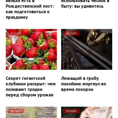
нельзя есть в
использовать чеснок в
Рождественский пост:
быту: вы удивитесь
как подготовиться к
празднику
ЛУЧШЕЕ
ЛУЧШЕЕ
Секрет гигантской
Лежащий в гробу
клубники раскрыт: чем
покойник моргнул во
поливают грядки
время похорон
перед сбором урожая
ЛУЧШЕЕ
ЛУЧШЕЕ