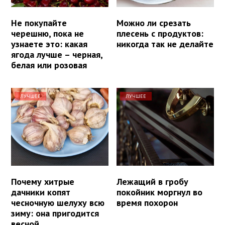
Не покупайте
Можно ли срезать
черешню, пока не
плесень с продуктов:
узнаете это: какая
никогда так не делайте
ягода лучше – черная,
белая или розовая
ЛУЧШЕЕ
ЛУЧШЕЕ
Почему хитрые
Лежащий в гробу
дачники копят
покойник моргнул во
чесночную шелуху всю
время похорон
зиму: она пригодится
весной