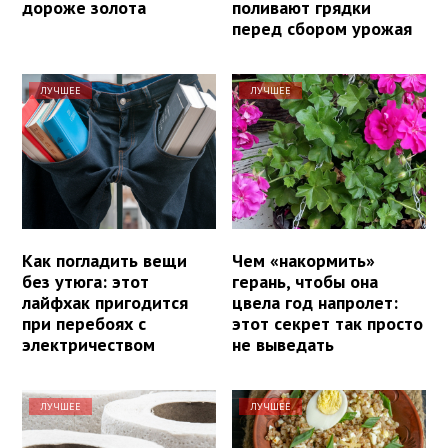
дороже золота
поливают грядки
перед сбором урожая
ЛУЧШЕЕ
ЛУЧШЕЕ
Как погладить вещи
Чем «накормить»
без утюга: этот
герань, чтобы она
лайфхак пригодится
цвела год напролет:
при перебоях с
этот секрет так просто
электричеством
не выведать
ЛУЧШЕЕ
ЛУЧШЕЕ