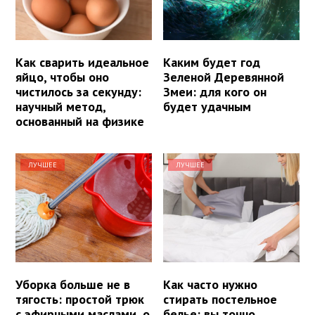
Как сварить идеальное
Каким будет год
яйцо, чтобы оно
Зеленой Деревянной
чистилось за секунду:
Змеи: для кого он
научный метод,
будет удачным
основанный на физике
ЛУЧШЕЕ
ЛУЧШЕЕ
Уборка больше не в
Как часто нужно
тягость: простой трюк
стирать постельное
с эфирными маслами, о
белье: вы точно