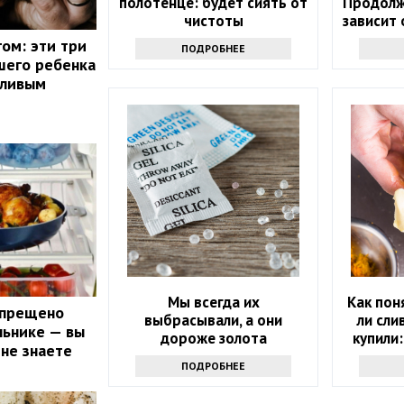
полотенце: будет сиять от
Продолж
чистоты
зависит
ом: эти три
ПОДРОБНЕЕ
шего ребенка
тливым
Мы всегда их
Как пон
апрещено
выбрасывали, а они
ли сли
льнике — вы
дороже золота
купили:
 не знаете
проду
ПОДРОБНЕЕ