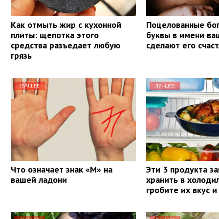
Как отмыть жир с кухонной
Поцелованные бог
плиты: щепотка этого
буквы в имени ва
средства разъедает любую
сделают его счас
грязь
ЛУЧШЕЕ
ЛУЧШЕЕ
Что означает знак «М» на
Эти 3 продукта з
вашей ладони
хранить в холоди
гробите их вкус и