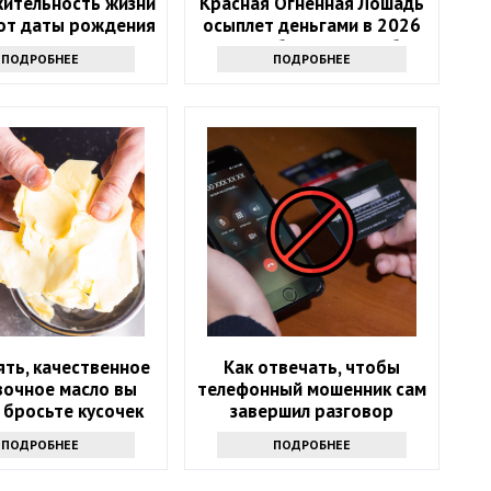
ительность жизни
Красная Огненная Лошадь
 от даты рождения
осыплет деньгами в 2026
году: 4 баловня Судьбы
ПОДРОБНЕЕ
ПОДРОБНЕЕ
ять, качественное
Как отвечать, чтобы
вочное масло вы
телефонный мошенник сам
 бросьте кусочек
завершил разговор
кта именно туда
ПОДРОБНЕЕ
ПОДРОБНЕЕ