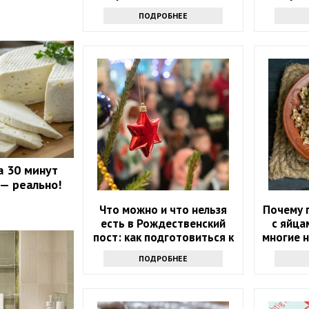
не уксус
ПОДРОБНЕЕ
а 30 минут
 — реально!
Что можно и что нельзя
Почему г
есть в Рождественский
с яйца
пост: как подготовиться к
многие 
празднику
та
ПОДРОБНЕЕ