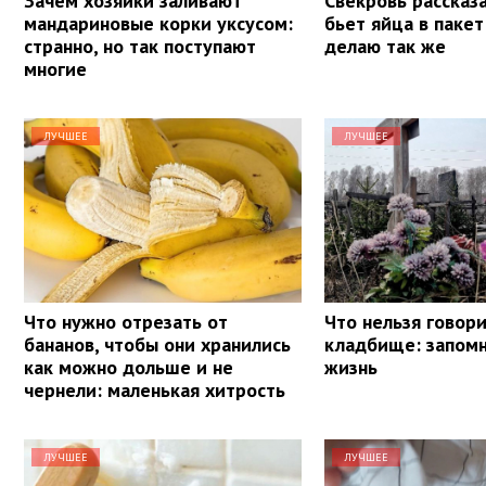
Зачем хозяйки заливают
Свекровь рассказа
мандариновые корки уксусом:
бьет яйца в пакет
странно, но так поступают
делаю так же
многие
ЛУЧШЕЕ
ЛУЧШЕЕ
Что нужно отрезать от
Что нельзя говори
бананов, чтобы они хранились
кладбище: запомн
как можно дольше и не
жизнь
чернели: маленькая хитрость
ЛУЧШЕЕ
ЛУЧШЕЕ