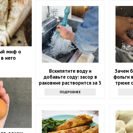
ый миф о
 в него
Вскипятите воду и
Зачем б
добавьте соду: засор в
фольги в
раковине растворится за 3
трюке с
минуты
ПОДРОБНЕЕ