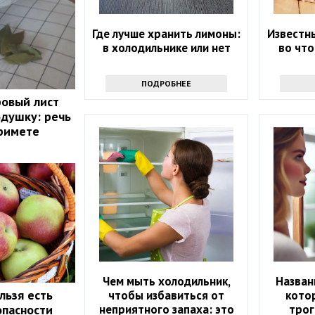
Где лучше хранить лимоны:
Известн
в холодильнике или нет
во что
ПОДРОБНЕЕ
ровый лист
одушку: речь
примете
Чем мыть холодильник,
Назван
льзя есть
чтобы избавиться от
кото
неприятного запаха: это
трог
опасности