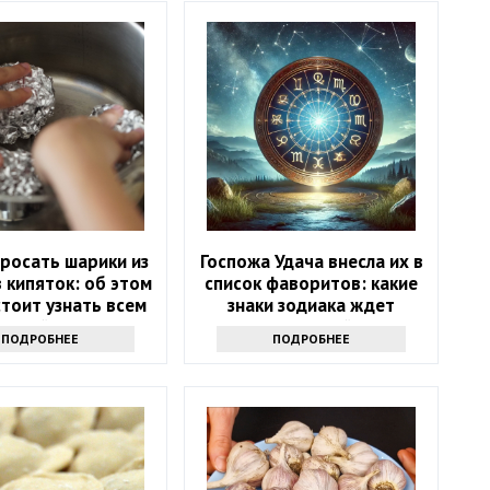
росать шарики из
Госпожа Удача внесла их в
 кипяток: об этом
список фаворитов: какие
тоит узнать всем
знаки зодиака ждет
хозяйкам
ошеломительный успех в
ПОДРОБНЕЕ
ПОДРОБНЕЕ
ближайшие 10 дней