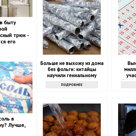
 в быту
вой
сный трюк -
ся его
Больше не выхожу из дома
Выи
без фольги: китайцы
милл
научили гениальному
уча
приему - просто и дешево
объяви
ПОДРОБНЕЕ
соль в
ну? Лучше,