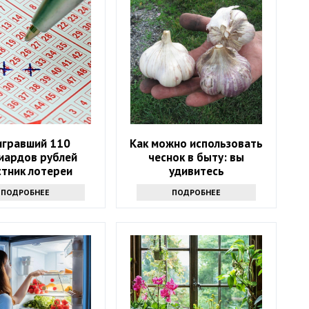
гравший 110
Как можно использовать
иардов рублей
чеснок в быту: вы
стник лотереи
удивитесь
лся через девять
ПОДРОБНЕЕ
ПОДРОБНЕЕ
месяцев