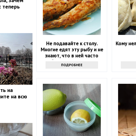
ла, зачем
: теперь
Не подавайте к столу.
Кому нел
Многие едят эту рыбу и не
знают, что в ней часто
бывают паразиты
ПОДРОБНЕЕ
ть на
ите на всю