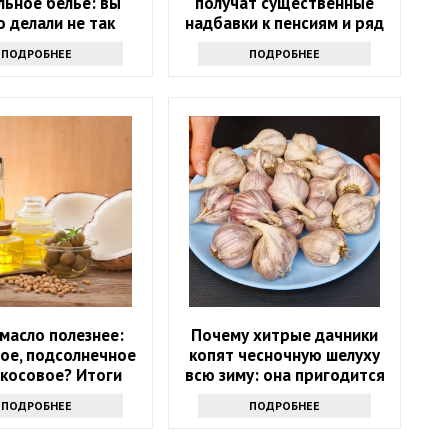
льное белье: вы
получат существенные
 делали не так
надбавки к пенсиям и ряд
льгот
ПОДРОБНЕЕ
ПОДРОБНЕЕ
масло полезнее:
Почему хитрые дачники
ое, подсолнечное
копят чесночную шелуху
окосовое? Итоги
всю зиму: она пригодится
споров
весной
ПОДРОБНЕЕ
ПОДРОБНЕЕ