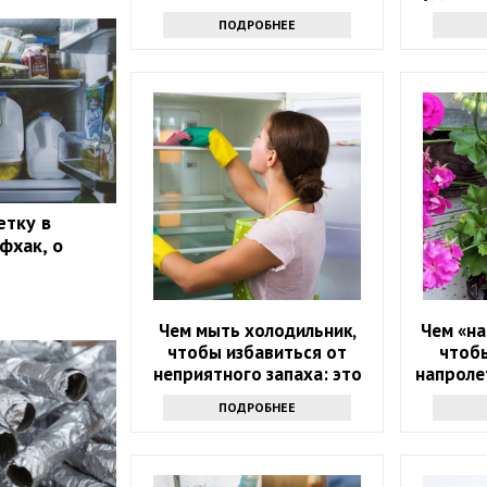
ПОДРОБНЕЕ
етку в
фхак, о
Чем мыть холодильник,
Чем «на
чтобы избавиться от
чтобы
неприятного запаха: это
напролет
не уксус
прос
ПОДРОБНЕЕ