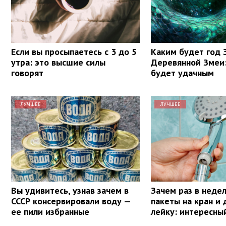
Если вы просыпаетесь с 3 до 5
Каким будет год 
утра: это высшие силы
Деревянной Змеи:
говорят
будет удачным
ЛУЧШЕЕ
ЛУЧШЕЕ
Вы удивитесь, узнав зачем в
Зачем раз в неде
СССР консервировали воду —
пакеты на кран и
ее пили избранные
лейку: интересны