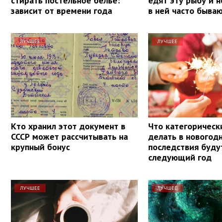
стирать постельное белье:
едят эту рыбу и н
зависит от времени года
в ней часто быва
ЛУЧШЕЕ
ЛУЧШЕЕ
Кто хранил этот документ в
Что категорическ
СССР может рассчитывать на
делать в новогод
крупный бонус
последствия буду
следующий год
ЛУЧШЕЕ
ЛУЧШЕЕ