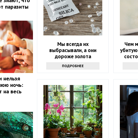
е знают, что
ют паразиты
Мы всегда их
Чем 
выбрасывали, а они
убитую
дороже золота
состо
дешевы
ПОДРОБНЕЕ
и нельзя
нюю ночь:
т на весь