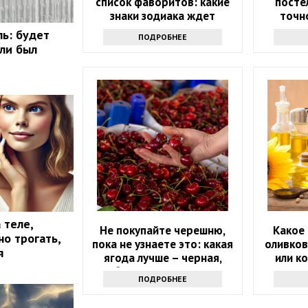
список фаворитов: какие
посте
знаки зодиака ждет
точно
ошеломительный успех в
ль: будет
ПОДРОБНЕЕ
ближайшие 10 дней
сли был
 теле,
Не покупайте черешню,
Какое 
о трогать,
пока не узнаете это: какая
оливков
я
ягода лучше – черная,
или к
белая или розовая
ПОДРОБНЕЕ