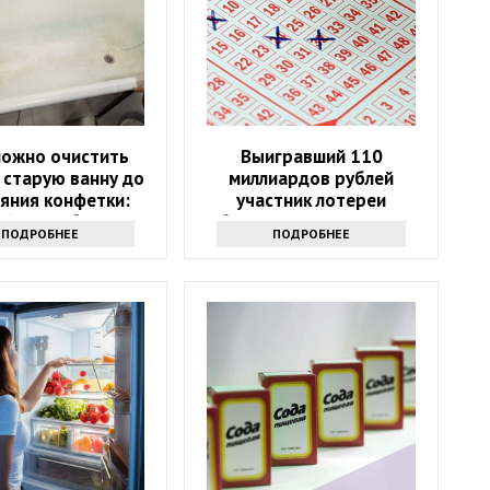
можно очистить
Выигравший 110
 старую ванну до
миллиардов рублей
яния конфетки:
участник лотереи
й способ спасти
объявился через девять
ПОДРОБНЕЕ
ПОДРОБНЕЕ
санузел
месяцев