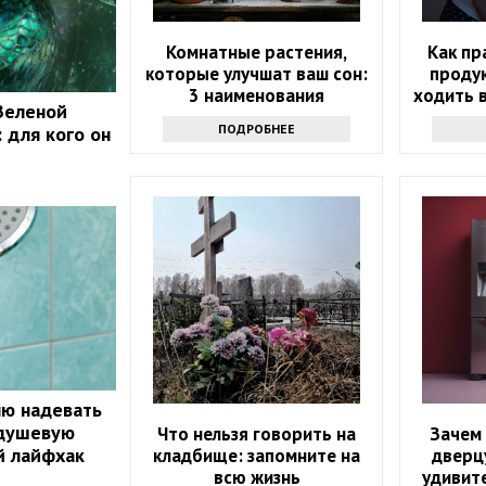
Комнатные растения,
Как пр
которые улучшат ваш сон:
проду
3 наименования
ходить в
Зеленой
ПОДРОБНЕЕ
 для кого он
лю надевать
 душевую
Что нельзя говорить на
Зачем 
й лайфхак
кладбище: запомните на
дверц
всю жизнь
удивит