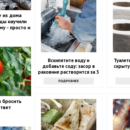
 из дома
йцы научили
му - просто и
Вскипятите воду и
Туалет
добавьте соду: засор в
скрыту
раковине растворится за 3
минуты
ПОДРОБНЕЕ
и бросить
ответ