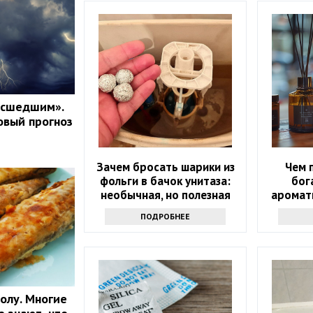
асшедшим».
овый прогноз
Зачем бросать шарики из
Чем 
фольги в бачок унитаза:
бог
необычная, но полезная
аромат
хитрость
ПОДРОБНЕЕ
олу. Многие