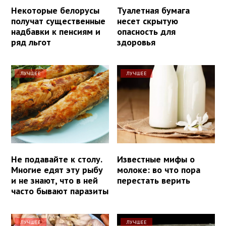
Некоторые белорусы
Туалетная бумага
получат существенные
несет скрытую
надбавки к пенсиям и
опасность для
ряд льгот
здоровья
ЛУЧШЕЕ
ЛУЧШЕЕ
Не подавайте к столу.
Известные мифы о
Многие едят эту рыбу
молоке: во что пора
и не знают, что в ней
перестать верить
часто бывают паразиты
ЛУЧШЕЕ
ЛУЧШЕЕ