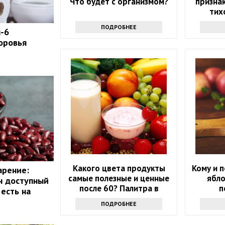
Что будет с организмом?
признак
тих
ПОДРОБНЕЕ
п-6
оровья
Какого цвета продукты
Кому и п
арение:
самые полезные и ценные
ябло
н доступный
после 60? Палитра в
п
есть на
тарелке
ПОДРОБНЕЕ