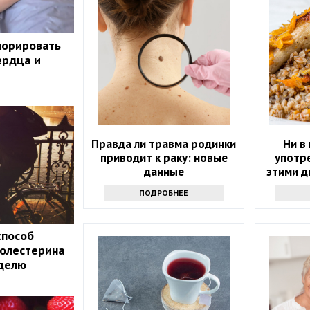
норировать
ердца и
Правда ли травма родинки
Ни в
приводит к раку: новые
употре
данные
этими д
возм
ПОДРОБНЕЕ
п
способ
холестерина
еделю