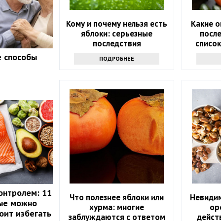
Кому и почему нельзя есть
Какие о
яблоки: серьезные
после
последствия
списо
е способы
ПОДРОБНЕЕ
онтролем: 11
Что полезнее яблоки или
Невидим
рые можно
хурма: многие
ор
оит избегать
заблуждаются с ответом
дейст