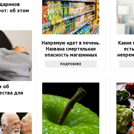
ндаринов
рот: об этом
Напрямую идет в печень.
Какие 
Названа смертельная
есть
опасность магазинных
непрем
соков
ПОДРОБНЕЕ
и об
ества для