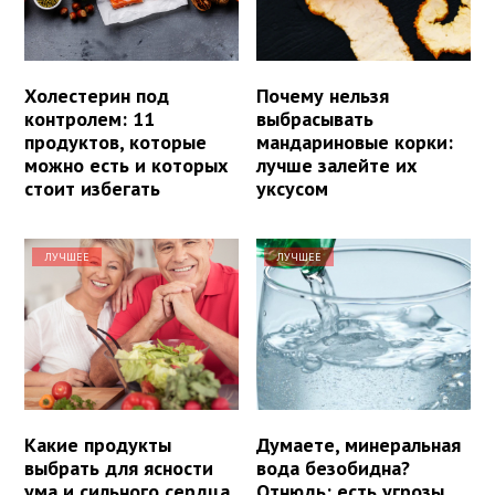
Холестерин под
Почему нельзя
контролем: 11
выбрасывать
продуктов, которые
мандариновые корки:
можно есть и которых
лучше залейте их
стоит избегать
уксусом
ЛУЧШЕЕ
ЛУЧШЕЕ
Какие продукты
Думаете, минеральная
выбрать для ясности
вода безобидна?
ума и сильного сердца
Отнюдь: есть угрозы