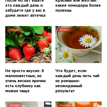
После 60 лет ешьте
Красные или желтые:
это каждый день и
какие помидоры более
забудете где у вас в
полезны
доме лежит аптечка
ЛУЧШЕЕ
ЛУЧШЕЕ
Не просто вкусно: 8
Что будет, если
малоизвестных, но
каждый день пить чай
очень веских причин
из ромашки:
есть клубнику как
неожиданный
можно чаще
результат
ЛУЧШЕЕ
ЛУЧШЕЕ