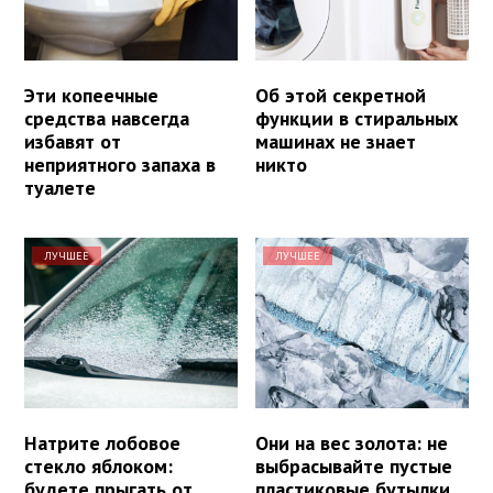
Эти копеечные
Об этой секретной
средства навсегда
функции в стиральных
избавят от
машинах не знает
неприятного запаха в
никто
туалете
ЛУЧШЕЕ
ЛУЧШЕЕ
Натрите лобовое
Они на вес золота: не
стекло яблоком:
выбрасывайте пустые
будете прыгать от
пластиковые бутылки