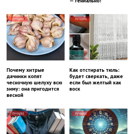
— гениально!
ЛУЧШЕЕ
ЛУЧШЕЕ
Почему хитрые
Как отстирать тюль:
дачники копят
будет сверкать, даже
чесночную шелуху всю
если был желтый как
зиму: она пригодится
воск
весной
ЛУЧШЕЕ
ЛУЧШЕЕ