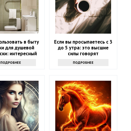
ользовать в быту
Если вы просыпаетесь с 3
ки для душевой
до 5 утра: это высшие
ски: интересный
силы говорят
к - вам точно
ПОДРОБНЕЕ
ПОДРОБНЕЕ
ся его повторить