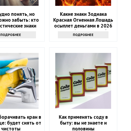
удно понять, но
Какие знаки Зодиака
ожно забыть: кто
Красная Огненная Лошадь
стические знаки
осыплет деньгами в 2026
 — хранители тайн
году: 4 баловня Судьбы
ПОДРОБНЕЕ
ПОДРОБНЕЕ
борачивать кран в
Как применять соду в
е: будет сиять от
быту: вы не знаете и
чистоты
половины