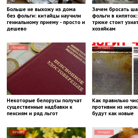
Больше не выхожу из дома
Зачем бросать ша
без фольги: китайцы научили
фольги в кипяток:
гениальному приему - просто и
трюке стоит узна
дешево
хозяйкам
ЛУЧШЕЕ
ЛУЧШЕЕ
Некоторые белорусы получат
Как правильно чи
существенные надбавки к
противни из нерж
пенсиям и ряд льгот
будут как новые
ЛУЧШЕЕ
ЛУЧШЕЕ