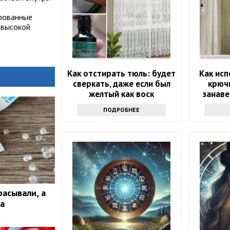
ированные
 высокой
Как отстирать тюль: будет
Как исп
сверкать, даже если был
крюч
желтый как воск
занаве
трю
ПОДРОБНЕЕ
захочет
расывали, а
а