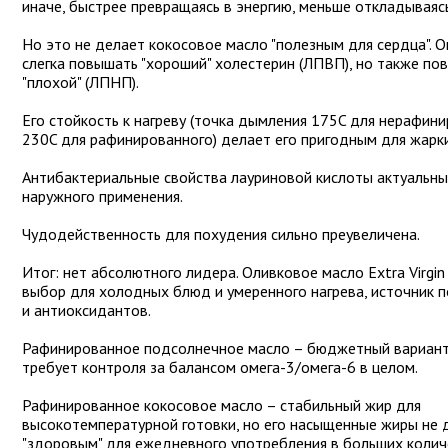
иначе, быстрее превращаясь в энергию, меньше откладываясь
Но это не делает кокосовое масло "полезным для сердца". 
слегка повышать "хороший" холестерин (ЛПВП), но также по
"плохой" (ЛПНП).
Его стойкость к нагреву (точка дымления 175C для нерафини
230C для рафинированного) делает его пригодным для жарки
Антибактериальные свойства лауриновой кислоты актуальны
наружного применения.
Чудодейственность для похудения сильно преувеличена.
Итог: нет абсолютного лидера. Оливковое масло Extra Virgi
выбор для холодных блюд и умеренного нагрева, источник 
и антиоксидантов.
Рафинированное подсолнечное масло – бюджетный вариант 
требует контроля за балансом омега-3/омега-6 в целом.
Рафинированное кокосовое масло – стабильный жир для
высокотемпературной готовки, но его насыщенные жиры не 
"здоровым" для ежедневного употребления в больших колич