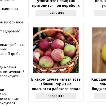
утюга: этот лайфхак
весь 
пригодится при перебоях
у
оспалением.
с электричеством
ПОДРОБНЕЕ
ки во фритюре.
нт здорового
авная проблема
нных
ега-3 (рыба,
 дымления
то витамином Е,
нтролируйте
В каком случае нельзя есть
Как сде
яблоки: скрытые
по
опасности райского плода
бюджет
тоит
е их
ПОДРОБНЕЕ
ецепочечные
изируются