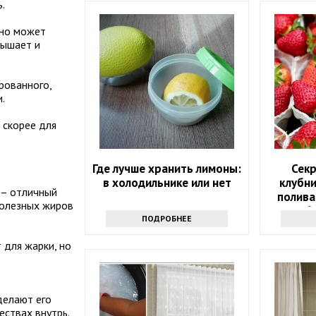
.
Оно может
вышает и
рованного,
.
 скорее для
Где лучше хранить лимоны:
Секр
в холодильнике или нет
клубни
n – отличный
полива
полезных жиров
сб
ПОДРОБНЕЕ
для жарки, но
делают его
ествах внутрь.