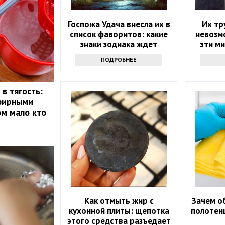
Госпожа Удача внесла их в
Их тр
список фаворитов: какие
невозм
знаки зодиака ждет
эти ми
ошеломительный успех в
зодиака
ПОДРОБНЕЕ
ближайшие 10 дней
в тягость:
эфирными
ом мало кто
Как отмыть жир с
Зачем о
кухонной плиты: щепотка
полотенц
этого средства разъедает