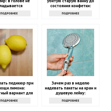
мир: в голове не
убитую старую ванну до
кладывается
состояния конфетки:
дешевый способ спасти
ПОДРОБНЕЕ
ПОДРОБНЕЕ
санузел
лать педикюр при
Зачем раз в неделю
мощи лимона:
надевать пакеты на кран и
ный вариант для
душевую лейку:
дома
интересный лайфхак
ПОДРОБНЕЕ
ПОДРОБНЕЕ