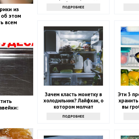
любую грязь
ПОДРОБНЕЕ
рики из
 об этом
ть всем
Зачем класть монетку в
Эти 3 п
холодильник? Лайфхак, о
хранить
стить
котором молчат
вы гро
авейки:
ПОДРОБНЕЕ