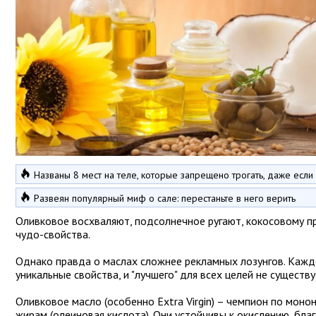
Названы 8 мест на теле, которые запрещено трогать, даже если
Развеян популярный миф о сале: перестаньте в него верить
Оливковое восхваляют, подсолнечное ругают, кокосовому 
чудо-свойства.
Однако правда о маслах сложнее рекламных лозунгов. Каж
уникальные свойства, и "лучшего" для всех целей не существу
Оливковое масло (особенно Extra Virgin) – чемпион по мон
жирам (олеиновая кислота). Они устойчивы к окислению, бла