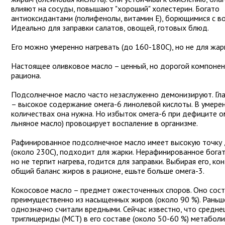
влияют на сосуды, повышают "хороший" холестерин. Богато
антиоксидантами (полифенолы, витамин Е), борющимися с в
Идеально для заправки салатов, овощей, готовых блюд.
Его можно умеренно нагревать (до 160-180C), но не для жар
Настоящее оливковое масло – ценный, но дорогой компоне
рациона.
Подсолнечное масло часто незаслуженно демонизируют. Гл
– высокое содержание омега-6 линолевой кислоты. В умере
количествах она нужна. Но избыток омега-6 при дефиците ом
льняное масло) провоцирует воспаление в организме.
Рафинированное подсолнечное масло имеет высокую точку
(около 230C), подходит для жарки. Нерафинированное бога
но не терпит нагрева, годится для заправки. Выбирая его, ко
общий баланс жиров в рационе, ешьте больше омега-3.
Кокосовое масло – предмет ожесточенных споров. Оно сос
преимущественно из насыщенных жиров (около 90 %). Раньш
однозначно считали вредными. Сейчас известно, что средн
триглицериды (МСТ) в его составе (около 50-60 %) метабол